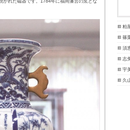
焼かれた磁器です。1784年に福岡藩営の窯とな
粕
篠
須
志
宇
久