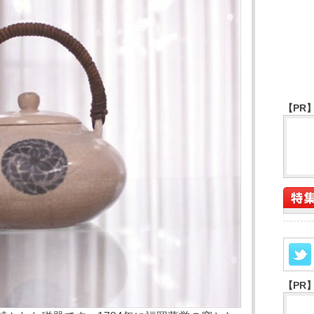
【PR
【PR