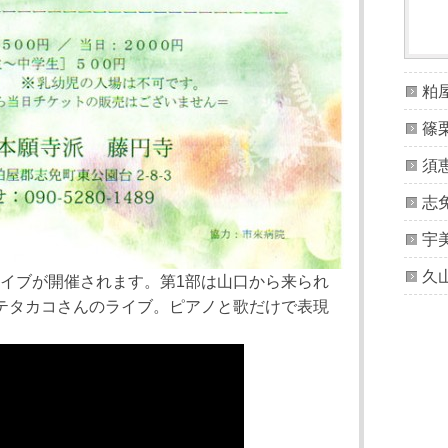
粕
篠
須
志
宇
久
イブが開催されます。第1部は山口から来られ
テタカコさんのライブ。ピアノと歌だけで表現