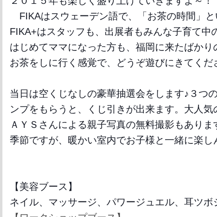
２０１５年も楽しく盛り上げていきますよ～！
FIKAはスウェーデン語で、「お茶の時間」と
FIKA+はスタッフも、出展者もみんな子育て中
はじめてママになった方も、福岡に来
たばかり
お茶をしに行く感覚で、どう
ぞ遊びにきてくだ
当日は空くじなしの豪華抽選会をします♪
３つ
ンプをもらうと、くじ引きが出来
ます。
大人気
ＡＹＳさんによる親子写真の無
料撮影もありま
季節ですが、暖かい室内でお子様と一緒に楽し
【美容ブース】
ネイル、マッサージ、パワージュエル、耳ツボ