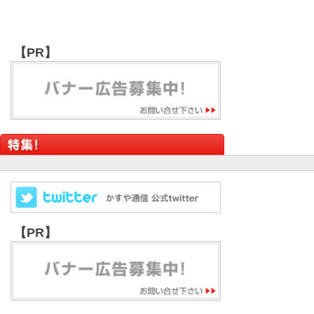
【PR】
【PR】