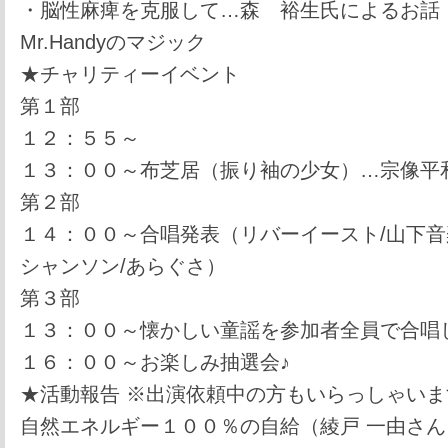
・脳性麻痺を克服して…森 裕生氏によるお話
Mr.Handyのマジック
★チャリティーイベント
第１部
１２：５５～
１３：００～布芝居（振り袖の少女）…宗像平
第２部
１４：００～合唱発表（リバーイースト/山下音
シャンソン/あらぐさ）
第３部
１３：００～懐かしい童謡を参加者全員で合唱
１６：００～お楽しみ抽選会♪
★活動報告 ※出演依頼中の方もいらっしゃいま
自然エネルギー１００％の自給（綾戸 一由さん